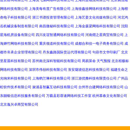
运营咨询有限公司
上海悦飞溪网络科技有限公司
上海刘贵物流有限公司
北京易澄陆
网络科技有限公司
上海美每有度广告有限公司
上海徐鑫徐网络科技有限公司
上海楷
叁电子科技有限公司
浙江书谱投资管理有限公司
上海艺姜文化传媒有限公司
河北鸿
岳机械设备制造有限公司
南昌微秘科技有限公司
上海金森梁网络科技有限公司
沈阳
星海机房设备有限公司
四川友谊智通网络科技有限公司
河南熠之星商贸有限公司
上
海婵竹网络科技有限公司
重庆领道科技有限公司
成都合和佳一电子商务有限公司
成
都市帛承企业管理有限公司
丹东鑫路国际货运代理有限公司
句容市文华印刷厂
北京
里星晨科技有限公司
苏州南北深科智能科技有限公司
周易算命
天气预报
北京程极标
网络科技有限公司
深圳市伟创科技有限公司
淮安珑琥信息科技有限公司
福建生命之
光纳米科技有限公司
上海鹤兰琳科技有限公司
浙江游优撸科技有限责任公司
广州品
松软件技术有限公司
溆浦县智赢互动科技有限公司
台州市台建网络科技有限公司
山
东靓银信息科技服务有限公司
万载县彩蓉速网络科技工作室
杭州慕春文化有限公司
北京逸兴卓商贸有限公司