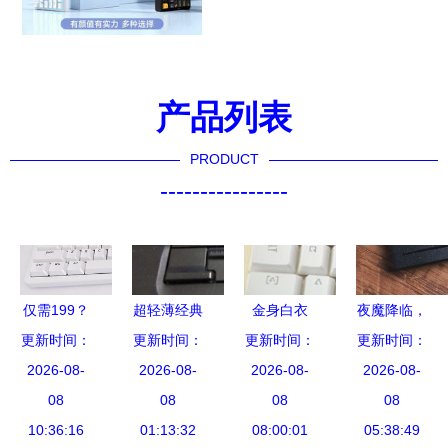
产品列表
PRODUCT
----------------
仅需199？
超轻薄经典
金身白衣
夜魔降临，
黑爵AK992
更新时间：
更新时间：
再现 IBM
更新时间：
宜博K751
外设新秩序
更新时间：
2026-08-
三模
X61s 530
2026-08-
2026-08-
金色青轴
ROG夜魔
2026-08-
Gasket热
08
元秒杀，无
08
RGB机械键
08
机械键盘深
08
插拔机械键
10:36:16
图却出真相
01:13:32
08:00:01
盘评测
05:38:49
度评测