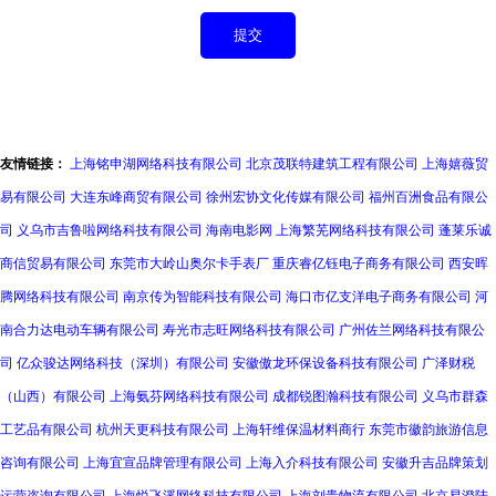
友情链接：
上海铭申湖网络科技有限公司
北京茂联特建筑工程有限公司
上海嬉薇贸
易有限公司
大连东峰商贸有限公司
徐州宏协文化传媒有限公司
福州百洲食品有限公
司
义乌市吉鲁啦网络科技有限公司
海南电影网
上海繁芜网络科技有限公司
蓬莱乐诚
商信贸易有限公司
东莞市大岭山奥尔卡手表厂
重庆睿亿钰电子商务有限公司
西安晖
腾网络科技有限公司
南京传为智能科技有限公司
海口市亿支洋电子商务有限公司
河
南合力达电动车辆有限公司
寿光市志旺网络科技有限公司
广州佐兰网络科技有限公
司
亿众骏达网络科技（深圳）有限公司
安徽傲龙环保设备科技有限公司
广泽财税
（山西）有限公司
上海氨芬网络科技有限公司
成都锐图瀚科技有限公司
义乌市群森
工艺品有限公司
杭州天更科技有限公司
上海轩维保温材料商行
东莞市徽韵旅游信息
咨询有限公司
上海宜宣品牌管理有限公司
上海入介科技有限公司
安徽升吉品牌策划