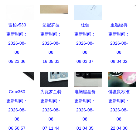
盘深度体验
的信仰之选
雷柏v530
适配罗技
杜伽
重温经典
三色键帽版
更新时间：
更新时间：
G610的透
更新时间：
K330W迷
更新时间：
诺基亚
机械键盘赏
2026-08-
光键帽与机
2026-08-
你键盘 小
2026-08-
6500s黑色
2026-08-
08
析
械键盘空格
08
巧身材下的
08
键盘手机及
08
05:23:36
键配件指南
16:35:33
品质性能与
08:03:37
其配件情怀
08:34:02
精良配件
Crux360
为瓦罗兰特
电脑键盘价
键盘鼠标准
更新时间：
for iPad 3
更新时间：
而生的RT
格解析与键
更新时间：
确选购指南
更新时间：
全方位解析
2026-08-
2026-08-
键盘
盘配件选购
2026-08-
聚焦HP、
2026-08-
苹果配件键
08
Wooting平
08
指南
08
联想与其他
08
盘的新选择
06:50:57
替醉鹿A75
07:11:44
01:04:35
品牌的光电
22:04:30